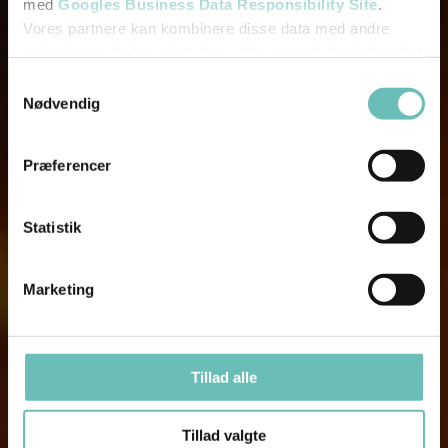
med
Googles Business Data Responsibility Site
.
Vores partnere kan kombinere disse data med andre
oplysninger, du har givet dem, eller som de har indsamlet
fra din brug af deres tjenester.
Samtykkevalg
Nødvendig
Se Cookie & Privatlivspolitik
her
Præferencer
Statistik
Marketing
Tillad alle
Tillad valgte