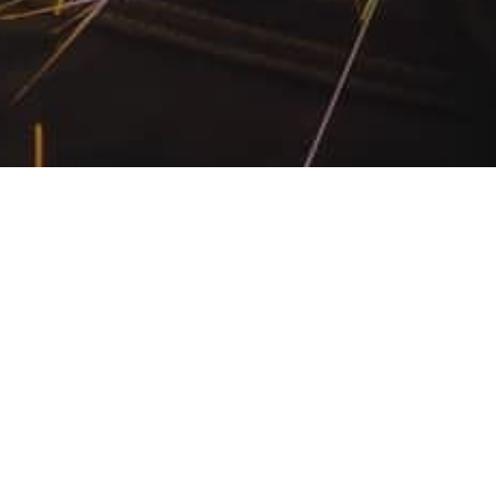
Menu
Forside
Kontakt
5657 4567
Kontakt
5657 4567
2511 4567
Send mail