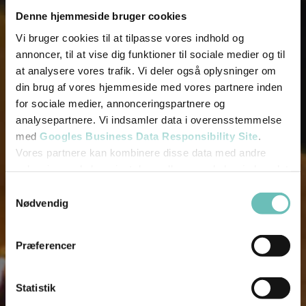
Denne hjemmeside bruger cookies
Vi bruger cookies til at tilpasse vores indhold og
annoncer, til at vise dig funktioner til sociale medier og til
at analysere vores trafik. Vi deler også oplysninger om
din brug af vores hjemmeside med vores partnere inden
for sociale medier, annonceringspartnere og
analysepartnere. Vi indsamler data i overensstemmelse
med
Googles Business Data Responsibility Site
.
Vores partnere kan kombinere disse data med andre
oplysninger, du har givet dem, eller som de har indsamlet
fra din brug af deres tjenester.
Samtykkevalg
Nødvendig
Se Cookie & Privatlivspolitik
her
Præferencer
Fjern
Statistik